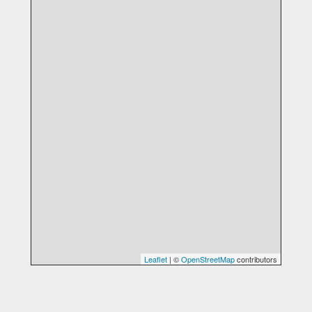
Leaflet
| ©
OpenStreetMap
contributors