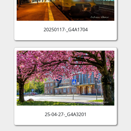
20250117-_G4A1704
25-04-27-_G4A3201