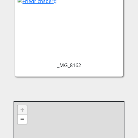
_MG_8162
+
−