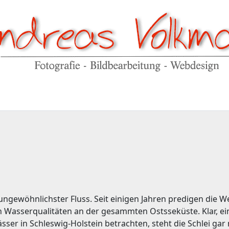
ungewöhnlichster Fluss. Seit einigen Jahren predigen die Wer
n Wasserqualitäten an der gesammten Ostsseküste. Klar, ei
r in Schleswig-Holstein betrachten, steht die Schlei gar n